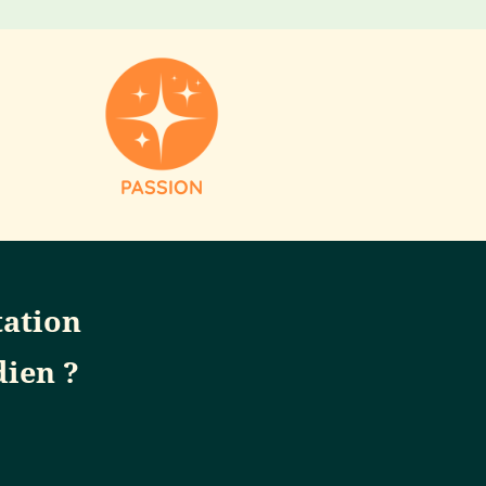
PASSION
tation
dien ?