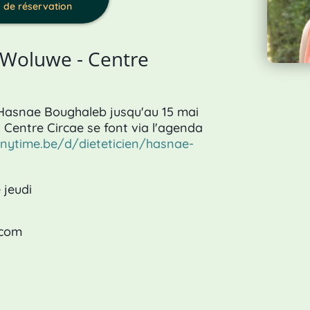
a de réservation
 Woluwe - Centre
snae Boughaleb jusqu'au 15 mai
 Centre Circae se font via l'agenda
nytime.be/d/dieteticien/hasnae-
 jeudi
.com