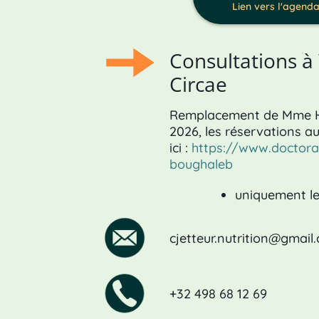
Lien vers l'agend
Consultations à
Circae
Remplacement de Mme Ha
2026, les réservations au
ici :
https://www.doctora
boughaleb
uniquement le
cjetteur.nutrition@gmail
+32 498 68 12 69